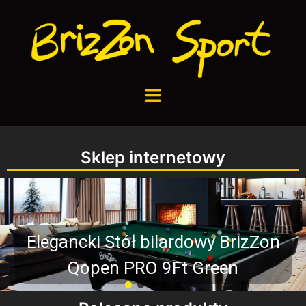
Sklep internetowy
ki Stół bilardowy BrizZon
open PRO 9Ft Green