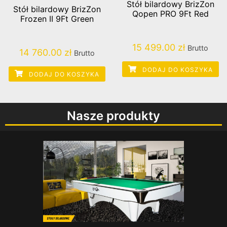
Stół bilardowy BrizZon
Stół bilardowy BrizZon
Qopen PRO 9Ft Red
Frozen II 9Ft Green
15 499.00
zł
Brutto
14 760.00
zł
Brutto
DODAJ DO KOSZYKA
DODAJ DO KOSZYKA
Nasze produkty