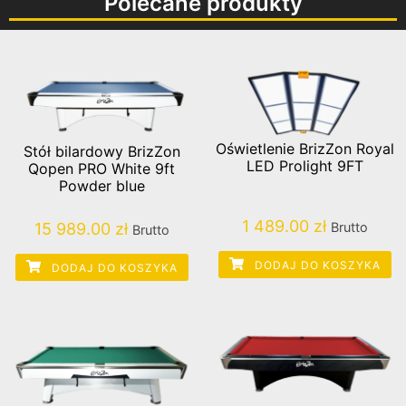
Polecane produkty
Oświetlenie BrizZon Royal
Stół bilardowy BrizZon
LED Prolight 9FT
Qopen PRO White 9ft
Powder blue
1 489.00
zł
15 989.00
zł
Brutto
Brutto
DODAJ DO KOSZYKA
DODAJ DO KOSZYKA