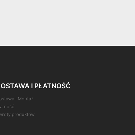
OSTAWA I PŁATNOŚĆ
ostawa i Montaż
łatność
wroty produktów