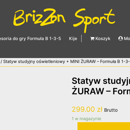
soria do gry Formuła B 1-3-5
Kije
Koszyk
Mo
/ Statyw studyjny oświetleniowy + MINI ŻURAW – Formuła B 1-3
Statyw studyj
ŻURAW – Form
299.00
zł
Brutto
1 w magazynie
ilość