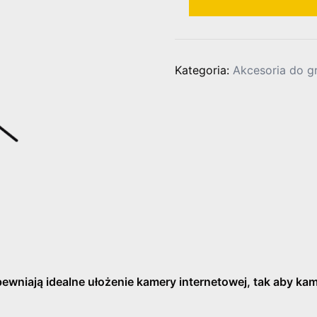
Statyw
studyjny
oświetleniowy
+
Kategoria:
Akcesoria do g
MINI
ŻURAW
-
Formuła
B
1-
3-
5
pewniają idealne ułożenie kamery internetowej, tak aby ka