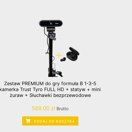
Zestaw PREMIUM do gry formuła B 1-3-5
kamerka Trust Tyro FULL HD + statyw + mini
żuraw + Słuchawki bezprzewodowe
569.00
zł
Brutto
DODAJ DO KOSZYKA