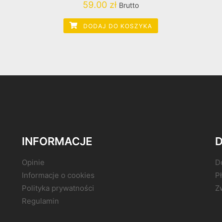
59.00
zł
Brutto
DODAJ DO KOSZYKA
INFORMACJE
D
Opinie
D
Informacje o cookies
P
Polityka prywatności
Z
Regulamin